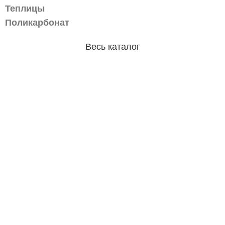
Теплицы
Поликарбонат
Весь каталог
Магазин
Двери
Сварочное оборудование
Электроинструмент
Метизы
Лакокрасочные материалы
Сварочные материалы
Информация
Главная