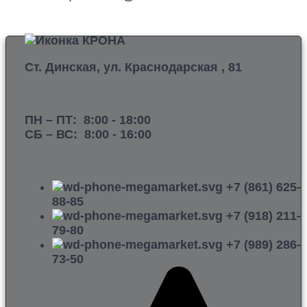
Ст. Динская, ул. Краснодарская , 81
ПН – ПТ:
8:00 -
18:00
СБ – ВС:
8:00 -
16:00
+7 (861) 625-
88-85
+7 (918) 211-
79-80
+7 (989) 286-
73-50