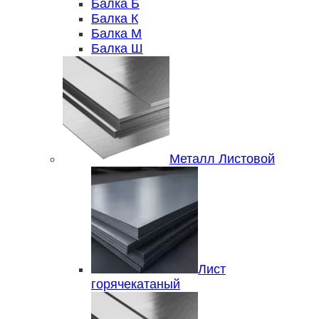
Балка Б
Балка К
Балка М
Балка Ш
Металл Листовой
Лист
горячекатаный