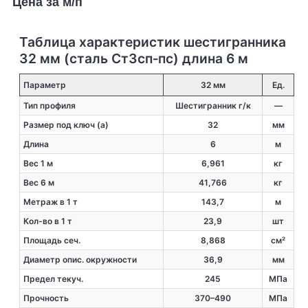
Цена за м/п
Таблица характеристик шестигранника
32 мм (сталь Ст3сп‑пс) длина 6 м
Параметр
32 мм
Ед.
Тип профиля
Шестигранник г/к
—
Размер под ключ (a)
32
мм
Длина
6
м
Вес 1 м
6,961
кг
Вес 6 м
41,766
кг
Метраж в 1 т
143,7
м
Кол-во в 1 т
23,9
шт
Площадь сеч.
8,868
см²
Диаметр опис. окружности
36,9
мм
Предел текуч.
245
МПа
Прочность
370–490
МПа