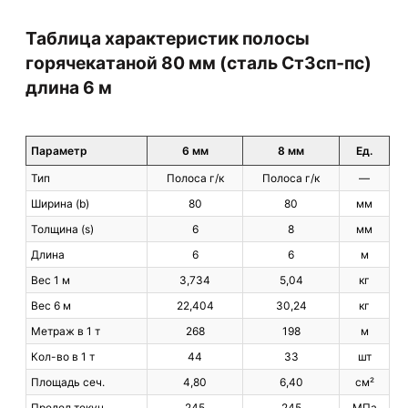
Таблица характеристик полосы
горячекатаной 80 мм (сталь Ст3сп‑пс)
длина 6 м
Параметр
6 мм
8 мм
Ед.
Тип
Полоса г/к
Полоса г/к
—
Ширина (b)
80
80
мм
Толщина (s)
6
8
мм
Длина
6
6
м
Вес 1 м
3,734
5,04
кг
Вес 6 м
22,404
30,24
кг
Метраж в 1 т
268
198
м
Кол-во в 1 т
44
33
шт
Площадь сеч.
4,80
6,40
см²
Предел текуч.
245
245
МПа