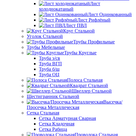
Лист
холоднокатаный
Лист Оцинкованный
Лист Рифлёный
Лист ПВЛ
Круг Стальной
Уголок Стальной
Трубы Профильные
Трубы Мебельные
Трубы Круглые
Труба э/св
Труба ВГП
Труба б/ш
Труба ОЦ
Полоса Стальная
Квадрат Стальной
Швеллер Стальной
Шестигранник Стальной
Высечка/
Просечка Металлическая
Сетка Стальная
Сетка Арматурная Сварная
Сетка Кладочная
Сетка Рабица
Проволока Стальная