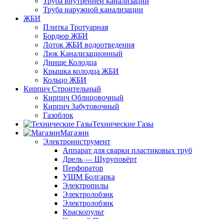
Труба внутренней канализации
Труба наружной канализации
ЖБИ
Плитка Тротуарная
Бордюр ЖБИ
Лоток ЖБИ водоотведения
Люк Канализационный
Днище Колодца
Крышка колодца ЖБИ
Кольцо ЖБИ
Кирпич Строительный
Кирпич Облицовочный
Кирпич Забутовочный
Газоблок
Технические Газы
Магазин
Электроинструмент
Аппарат для сварки пластиковых труб
Дрель — Шуруповёрт
Перфоратор
УШМ Болгарка
Электропилы
Электролобзик
Электролобзик
Краскопульт