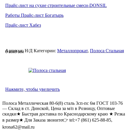
Прайс-лист на сухие строительные смеси-DONSIL
Работы Прайс-лист Богатырь
Прайс-лист Хабез
Артикул:
Н/Д
Категории:
Металлопрокат
,
Полоса Стальная
6 мм
8 мм
Нажмите, чтобы увеличить
Полоса Металлическая 80-6(8) сталь 3сп-пс 6м ГОСТ 103-76
— Склад в ст. Динской, Цена за м/п в Розницу, Оптовые
скидки★ Быстрая доставка по Краснодарскому краю ★ Резка
в размер★ Для Заказа звоните👉 tel:+7 (861) 625-88-85,
krona62@mail.ru