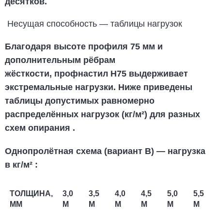
десятков.
Несущая способность — таблицы нагрузок
Благодаря высоте профиля 75 мм и
дополнительным рёбрам
жёсткости,
профнастил Н75
выдерживает
экстремальные нагрузки. Ниже приведены
таблицы допустимых равномерно
распределённых нагрузок (кг/м²) для разных
схем опирания
.
Однопролётная схема (вариант В) — нагрузка
в кг/м²
:
ТОЛЩИНА,
3,0
3,5
4,0
4,5
5,0
5,5
ММ
М
М
М
М
М
М