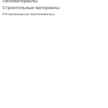
Пиломатериалы
Строительные материалы
Отделочные материалы
Теплицы
Поликарбонат
Весь каталог
Магазин
Двери
Сварочное оборудование
Электроинструмент
Метизы
Лакокрасочные материалы
Сварочные материалы