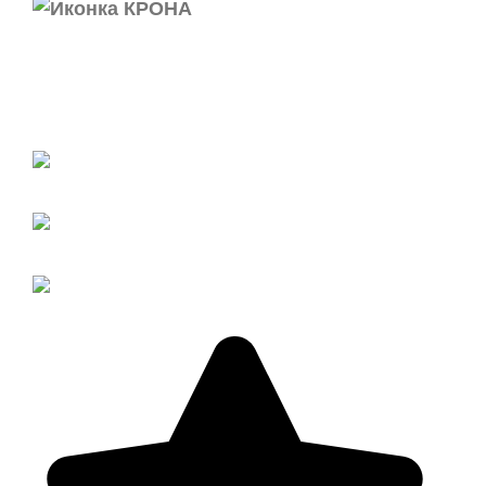
Ст. Динская, ул. Краснодарская , 81
ПН – ПТ:
8:00 -
18:00
СБ – ВС:
8:00 -
16:00
+7 (861) 625-
88-85
+7 (918) 211-
79-80
+7 (989) 286-
73-50