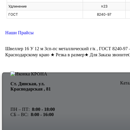
Удлинение
≥23
ГОСТ
8240-97
Наши Прайсы
Швеллер 16 У 12 м 3сп-пс металлический г/к , ГОСТ 8240-97 
Краснодарскому краю ★ Резка в размер★ Для Заказа звоните👉 
Ката
Ст. Динская, ул.
Краснодарская , 81
ПН – ПТ:
8:00 -
18:00
СБ – ВС:
8:00 -
16:00