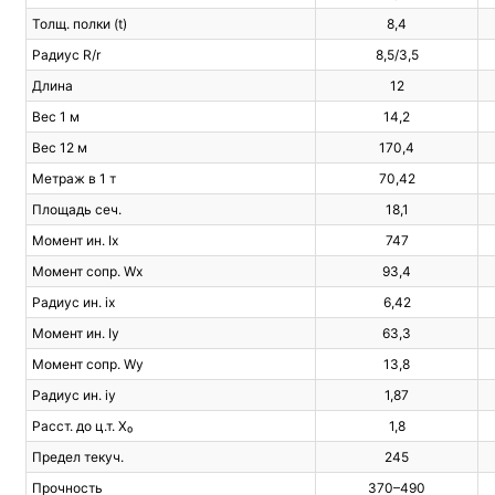
Толщ. полки (t)
8,4
Радиус R/r
8,5/3,5
Длина
12
Вес 1 м
14,2
Вес 12 м
170,4
Метраж в 1 т
70,42
Площадь сеч.
18,1
Момент ин. Ix
747
Момент сопр. Wx
93,4
Радиус ин. ix
6,42
Момент ин. Iy
63,3
Момент сопр. Wy
13,8
Радиус ин. iy
1,87
Расст. до ц.т. X₀
1,8
Предел текуч.
245
Прочность
370–490