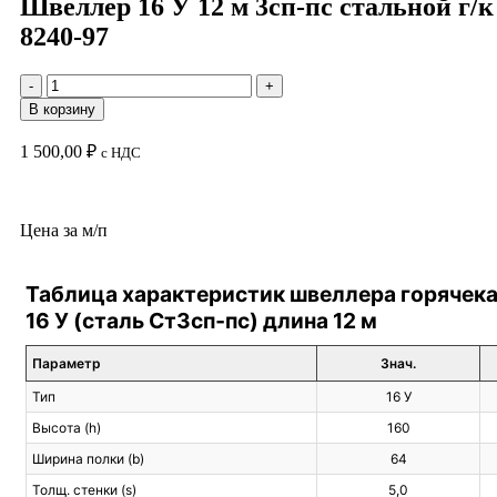
Швеллер 16 У 12 м 3сп-пс стальной г/к
8240-97
В корзину
1 500,00
₽
с НДС
Цена за м/п
Таблица характеристик швеллера горячек
16 У (сталь Ст3сп‑пс) длина 12 м
Параметр
Знач.
Тип
16 У
Высота (h)
160
Ширина полки (b)
64
Толщ. стенки (s)
5,0