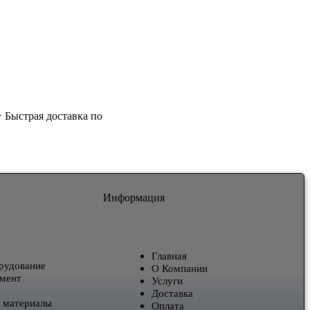
★ Быстрая доставка по
Информация
Главная
рудование
О Компании
мент
Услуги
Доставка
 материалы
Оплата