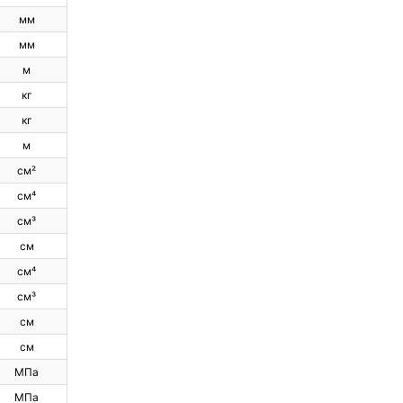
мм
мм
м
кг
кг
м
см²
см⁴
см³
см
см⁴
см³
см
см
МПа
МПа