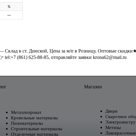
%
—
— Склад в ст. Динской, Цена за м/п в Розницу, Оптовые скидки
tel:+7 (861) 625-88-85, отправляйте заявки krona62@mail.ru
лог
Магазин
Двери
Металлопрокат
Сварочное обо
Кровельные материалы
Электроинстру
Пиломатериалы
Метизы
Строительные материалы
Лакокрасочные
Отделочные материалы