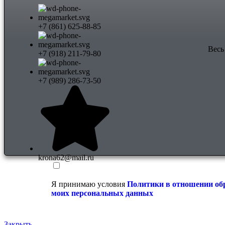
+7 (861) 625-88-85
Весь
+7 (918) 211-79-80
+7 (989) 286-73-50
krona62@mail.ru
Я принимаю условия
Политики в отношении об
моих персональных данных
Закрыть