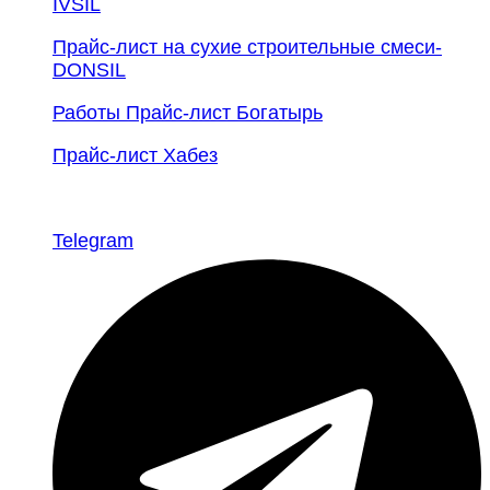
IVSIL
Прайс-лист на сухие строительные смеси-
DONSIL
Работы Прайс-лист Богатырь
Прайс-лист Хабез
Telegram