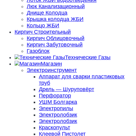
Лоток ЖБИ водоотведения
Люк Канализационный
Днище Колодца
Крышка колодца ЖБИ
Кольцо ЖБИ
Кирпич Строительный
Кирпич Облицовочный
Кирпич Забутовочный
Газоблок
Технические Газы
Магазин
Электроинструмент
Аппарат для сварки пластиковых
труб
Дрель — Шуруповёрт
Перфоратор
УШМ Болгарка
Электропилы
Электролобзик
Электролобзик
Краскопульт
Клеевой Пистолет