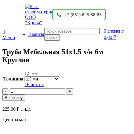
+7 (861) 625-88-85
0
элемент
Прайсы
0,00
₽
Меню
Поиск
Труба Мебельная 51х1,5 х/к 6м
Круглая
1,5 мм
Толщина
Очистить
Количество
товара
В корзину
Труба
Мебельная
225,00
₽
с НДС
51х1,5
х/
Цена за м/п
к
6м
Круглая