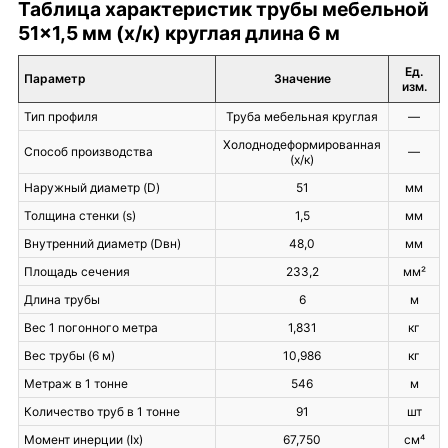
Таблица характеристик трубы мебельной
51×1,5 мм (х/к) круглая длина 6 м
Ед.
Параметр
Значение
изм.
Тип профиля
Труба мебельная круглая
—
Холоднодеформированная
Способ производства
—
(х/к)
Наружный диаметр (D)
51
мм
Толщина стенки (s)
1,5
мм
Внутренний диаметр (Dвн)
48,0
мм
Площадь сечения
233,2
мм²
Длина трубы
6
м
Вес 1 погонного метра
1,831
кг
Вес трубы (6 м)
10,986
кг
Метраж в 1 тонне
546
м
Количество труб в 1 тонне
91
шт
Момент инерции (Ix)
67,750
см⁴