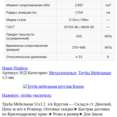
Момент сопротивления (Wx)
2,657
см³
Радиус инерции (ix)
1,704
см
Марка стали
Ст3сп / 08пс
—
ГОСТ
10705-80 / 8639-82
—
Предел текучести
245
МПа
(усредненный)
Временное сопротивление
370–490
МПа
(разрыв)
Относительное удлинение
≥ 23
%
Наши Прайсы
Артикул:
Н/Д
Категории:
Металлопрокат
,
Трубы Мебельные
1,5 мм
Нажмите, чтобы увеличить
Труба Мебельная 51х1,5 х/к Круглая — Склад в ст. Динской,
Цена за м/п в Розницу, Оптовые скидки★ Быстрая доставка
по Краснодарскому краю ★ Резка в размер★ Для Заказа