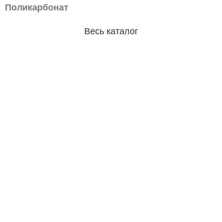
Поликарбонат
Весь каталог
Магазин
Двери
Сварочное оборудование
Электроинструмент
Метизы
Лакокрасочные материалы
Сварочные материалы
Информация
Главная
О Компании